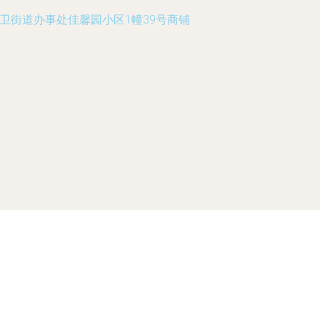
卫街道办事处佳馨园小区1幢39号商铺