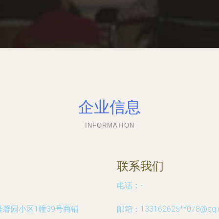
企业信息
INFORMATION
联系我们
电话：-
馨园小区1幢39号商铺
邮箱：133162625**
078@qq